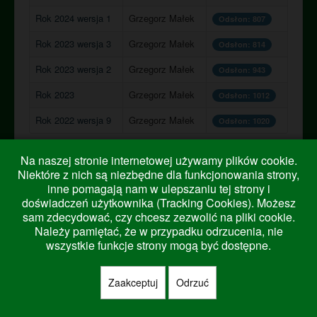
BIP
Rok 2024 wersja 1
Grzegorz Małek
Odsłon: 807
Kontakt
Rok 2023 wersja 3
Grzegorz Małek
Odsłon: 814
Dziennik
Rok 2023 wersja 2
Grzegorz Małek
Odsłon: 943
Rok 2023
Grzegorz Małek
Odsłon: 1012
Rok 2022 wersja 9
Grzegorz Małek
Odsłon: 1020
Strona 1 z 2
Na naszej stronie internetowej używamy plików cookie.
Niektóre z nich są niezbędne dla funkcjonowania strony,
inne pomagają nam w ulepszaniu tej strony i
Jesteś tutaj:
Start
Zamówienia
doświadczeń użytkownika (Tracking Cookies). Możesz
Plan zamówień publicznych
sam zdecydować, czy chcesz zezwolić na pliki cookie.
Należy pamiętać, że w przypadku odrzucenia, nie
wszystkie funkcje strony mogą być dostępne.
© 2026 Zespół Szkół Centrum Kształcenia Rolniczego im.
Do góry
Zaakceptuj
Odrzuć
Józefa Piłsudskiego w Okszowie